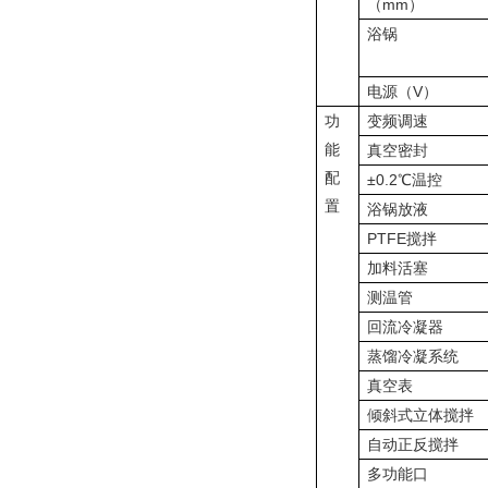
（mm）
浴锅
电源
（V）
功
变频调速
能
真空密封
配
±0.2
℃
温控
置
浴锅放液
PTFE
搅拌
加料活塞
测温管
回流冷凝器
蒸馏冷凝系统
真空表
倾斜式立体搅拌
自动正反搅拌
多功能口