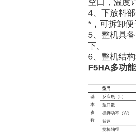
空口，温度
4、下放料
*，可拆卸
5、整机具备
下。
6、整机结
F5HA
多功能
型号
基
反应瓶
（L）
本
瓶口数
参
搅拌功率
（W）
数
转速
搅棒轴径