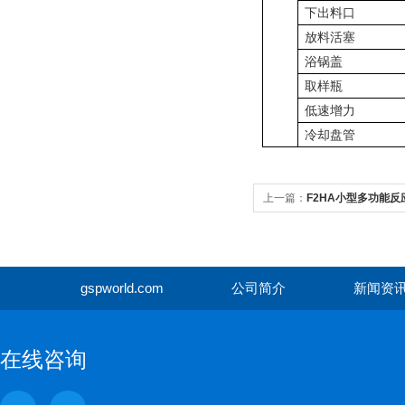
下出料口
放料活塞
浴锅盖
取样瓶
低速增力
冷却盘管
上一篇：
F2HA小型多功能反
gspworld.com
公司简介
新闻资
gspwor
在线咨询