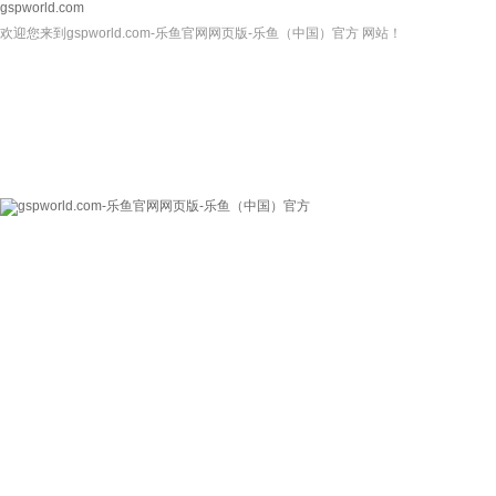
gspworld.com
欢迎您来到gspworld.com-乐鱼官网网页版-乐鱼（中国）官方 网站！
gspworld.com-乐
关于我们
新闻资讯
鱼官网网页版-乐鱼
（中国）官方