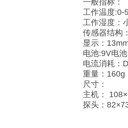
一般指标：
工作温度:0-
工作湿度：小
传感器结构
显示：13mm
电池:9V电池
电流消耗：DC
重量：160
尺寸：
主机： 108×
探头：82×73