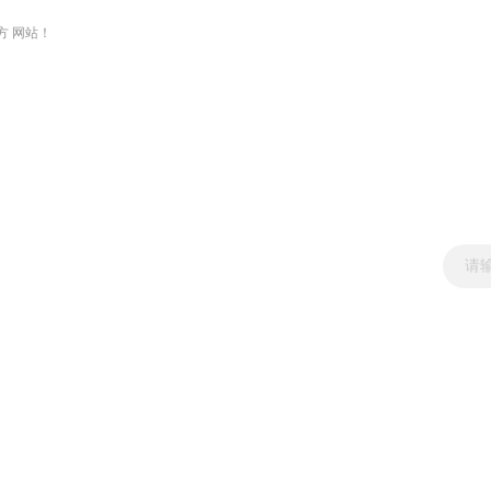
方 网站！
新闻资讯
产品展示
技术文章
资料下