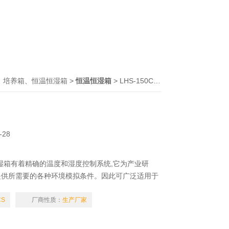
、培养箱、恒温恒湿箱
>
恒温恒湿箱
> LHS-150CS恒温恒湿箱
-28
温恒湿箱有着精确的温度和湿度控制系统,它为产业研
提供所需要的各种环境模拟条件。因此可广泛适用于
加工等无菌试验、稳定性检查以及工业产品的原料性
品寿命等测试。
CS
厂商性质：
生产厂家