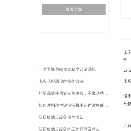
查看全部
gspworld.com相关的
山
RELEVANT ARTICLES
文章
部
一文看懂毛细血管粘度计清洗机
LHS
用
电火花检测仪的操作方法
想要高效使用旋转蒸发仪，不懂这些可不行
该
药
如何片别超声波清洗机中超声波换能器的好坏
双层玻璃反应釜保养须知
产
双层玻璃反应釜的工作原理及特点