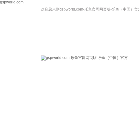
gspworld.com
欢迎您来到gspworld.com-乐鱼官网网页版-乐鱼（中国）官
gspworld.com-乐
关于我们
鱼官网网页版-乐鱼
（中国）官方