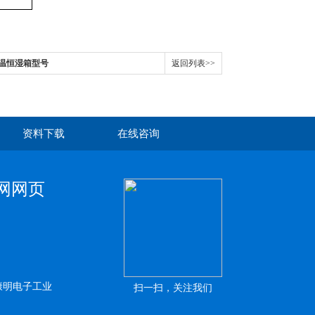
南恒温恒湿箱型号
返回列表>>
资料下载
在线咨询
鱼官网网页
康明电子工业
扫一扫，关注我们