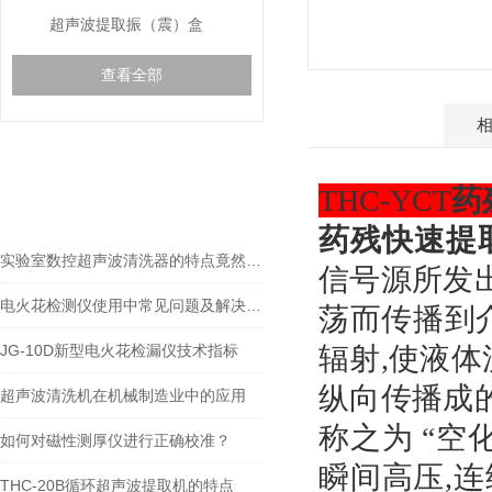
超声波提取振（震）盒
查看全部
产品介绍
gspworld.com相关的
THC-YCT
药
RELEVANT ARTICLES
文章
药残快速提
实验室数控超声波清洗器的特点竟然这么多！
信号源所发
电火花检测仪使用中常见问题及解决方法
荡而传播到
JG-10D新型电火花检漏仪技术指标
辐射,使液
纵向传播成
超声波清洗机在机械制造业中的应用
称之为 “空
如何对磁性测厚仪进行正确校准？
瞬间高压,
THC-20B循环超声波提取机的特点