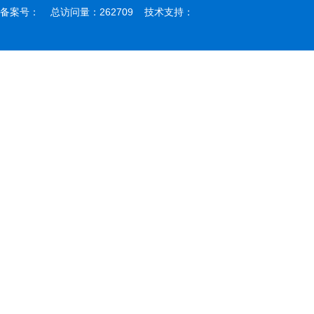
备案号： 总访问量：262709 技术支持：