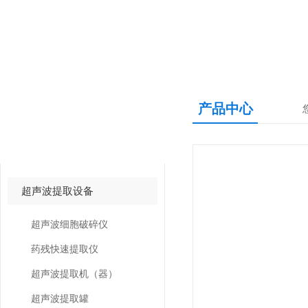
产品中心
产品中心
PRODUCTS CNETER
超声波提取设备
超声波细胞破碎仪
药残快速提取仪
超声波提取机（器）
超声波提取罐