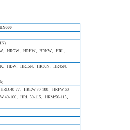
HY600
1N)
W
、
HRGW
、
HRHW
、
HRKW
、
HRL
、
K
、
HBW
、
HR15N
、
HR30N
、
HR45N
、
头
、
HRD:40-77
、
HREW:70-100
、
HRFW:60-
W:40-100
、
HRL:50-115
、
HRM:50-115
、