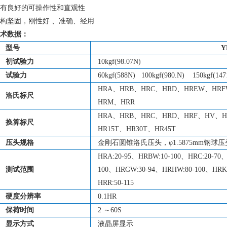
具有良好的可操作性和直观性
结构坚固，刚性好 、准确、经用
术数据：
型号
Y
初试验力
10kgf(98.07N)
试验力
60kgf(588N)
100kgf(980.N)
150kgf(147
HRA
、
HRB
、
HRC
、
HRD
、
HREW
、
HRF
洛氏标尺
HRM
、
HRR
HRA
、
HRB
、
HRC
、
HRD
、
HRF
、
HV
、
H
换算标尺
HR15T
、
HR30T
、
HR45T
压头规格
金刚石圆锥洛氏压头，φ
1.5875mm
钢球压
HRA:20-95
、
HRBW:10-100
、
HRC:20-70
测试范围
100
、
HRGW:30-94
、
HRHW:80-100
、
HRK
HRR:50-115
硬度分辨率
0.1HR
保荷时间
2
～
60S
显示方式
液晶屏显示