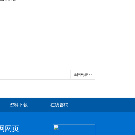
仪
返回列表>>
资料下载
在线咨询
鱼官网网页