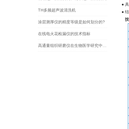
● 
TH多频超声波清洗机
● 
技
涂层测厚仪的精度等级是如何划分的?
在线电火花检漏仪的技术指标
高通量组织研磨仪在生物医学研究中的应用及其优势分析