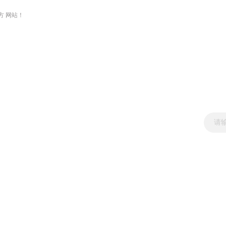
方 网站！
新闻资讯
产品展示
技术文章
资料下