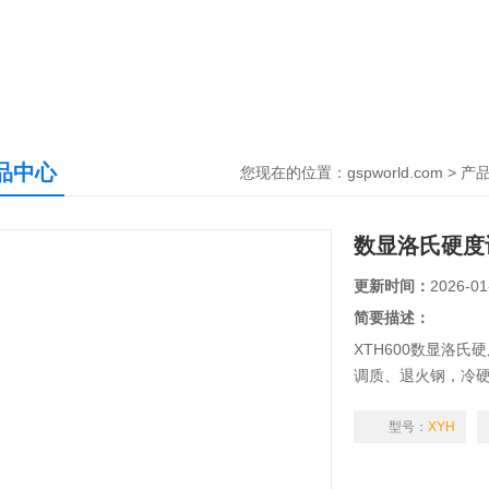
品中心
您现在的位置：
gspworld.com
>
产
数显洛氏硬度
更新时间：
2026-01
简要描述：
XTH600数显洛
调质、退火钢，冷
型号：
XYH