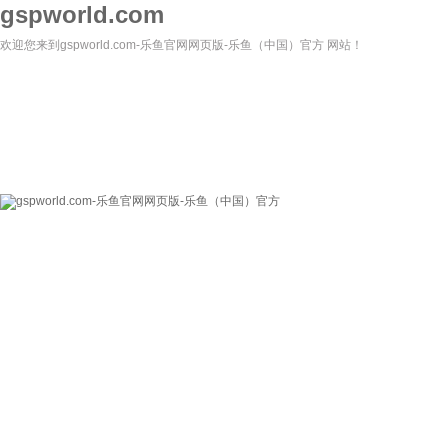
gspworld.com
欢迎您来到gspworld.com-乐鱼官网网页版-乐鱼（中国）官方 网站！
gspworld.com-乐
关于我们
新闻资讯
鱼官网网页版-乐鱼
（中国）官方