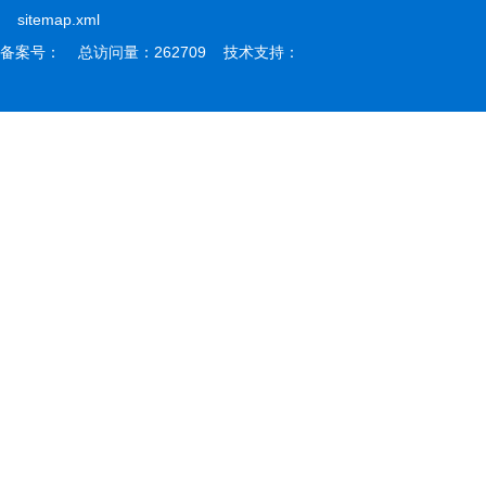
sitemap.xml
备案号： 总访问量：262709 技术支持：