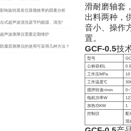
滑耐磨轴套
影响旋转蒸发仪蒸馏效率的因素分析
出料两种，
台式超声波清洗器节约能源、清洗*
音小、操作
超声波测厚仪需要定期维护
置。
防腐层测厚仪的使用可采用几种方法？
GCF-0.5
技
型号
GC
公称容积
L
0.
工作压
MPa
10
工作温度
℃
30
搅拌转速
r/min
0~
电机功率
W
12
加热功
KW
1
控制仪
配
现
GCF-0.5
产