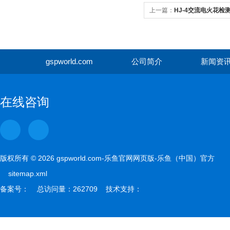
上一篇：
HJ-4交流电火花检
gspworld.com
公司简介
新闻资
gspwor
在线咨询
版权所有 © 2026 gspworld.com-乐鱼官网网页版-乐鱼（中国）官方
sitemap.xml
备案号： 总访问量：262709 技术支持：