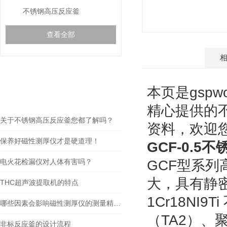
不锈钢高压反应釜
查看全部
产品介绍
gspworld.com相关的
本页是gspw
RELEVANT ARTICLES
文章
精心提供的
关于不锈钢高压反应釜您都了解吗？
资料，欢迎
保养好磁性测厚仪才是硬道理！
GCF-0.5
不
电火花检漏仪对人体有害吗？
GCF
型系列
大，具有静
THC超声波提取机的特点
1Cr18NI9Ti
哪些因素会影响磁性测厚仪的测量精度？
（
TA2
）、
非标反应釜的设计流程