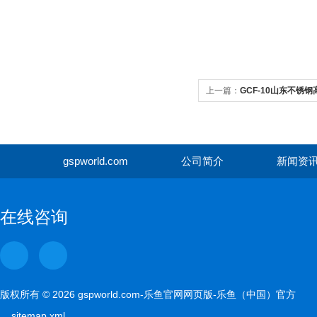
上一篇：
GCF-10山东不锈
gspworld.com
公司简介
新闻资
gspwor
在线咨询
版权所有 © 2026 gspworld.com-乐鱼官网网页版-乐鱼（中国）官方
sitemap.xml