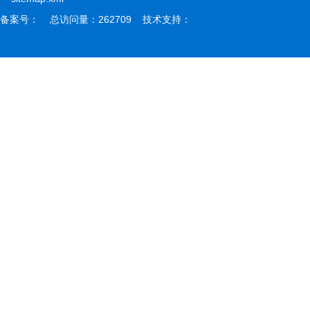
备案号： 总访问量：262709 技术支持：