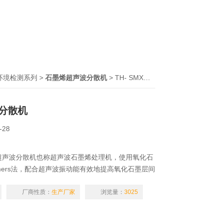
环境检测系列
>
石墨烯超声波分散机
> TH- SMX石墨烯超声波分散机
分散机
-28
石墨烯超声波分散机也称超声波石墨烯处理机，使用氧化石
mers法，配合超声波振动能有效地提高氧化石墨层间
氧化石墨不仅有利于其他分子、原子等插入层间形成
材料，而且易于被剥离成单层氧化石墨，为进一步制
厂商性质：
生产厂家
浏览量：
3025
基础。