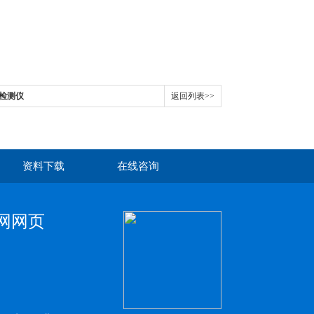
花检测仪
返回列表>>
资料下载
在线咨询
鱼官网网页