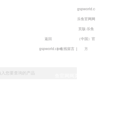
gspworld.com-
乐鱼官网网
页版-乐鱼
返回
（中国）官
gspworld.com
|
在线留言
|
方
载
在线留言
gspworld.com-乐
鱼官网网页版-乐鱼
（中国）官方