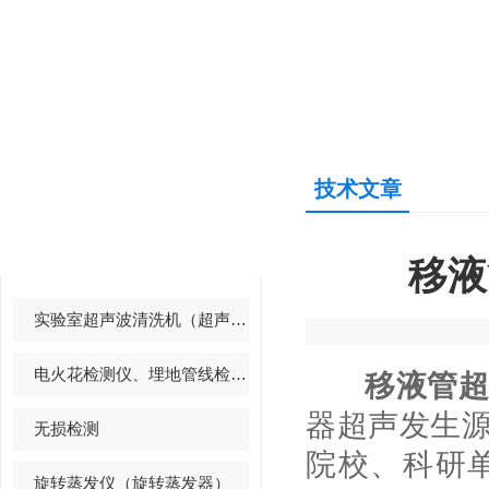
技术文章
产品中心
PRODUCTS CENTER
移液
实验室超声波清洗机（超声波清洗器）
电火花检测仪、埋地管线检测仪
移液管
器超声发生
无损检测
院校、科研
旋转蒸发仪（旋转蒸发器）