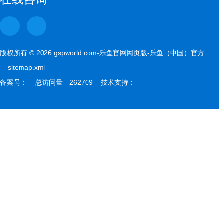
版权所有 © 2026 gspworld.com-乐鱼官网网页版-乐鱼（中国）官方
sitemap.xml
备案号： 总访问量：262709 技术支持：