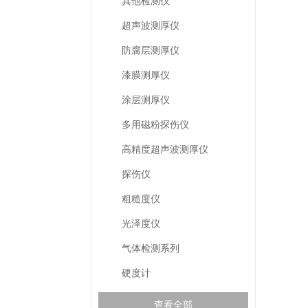
其他检测仪
超声波测厚仪
防腐层测厚仪
漆膜测厚仪
涂层测厚仪
多用磁粉探伤仪
高精度超声波测厚仪
探伤仪
粗糙度仪
光泽度仪
气体检测系列
硬度计
查看全部