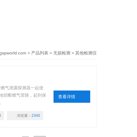
gspworld.com
>
产品列表
>
无损检测
>
其他检测仪
与燃气泄露探测器一起使
地切断燃气管路，起到保
查看详情
。
8
浏览量：
2340