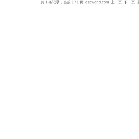
共 1 条记录，当前 1 / 1 页 gspworld.com 上一页 下一