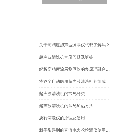
gspworld.com相关的
RELEVANT ARTICLES
文章
关于高精度超声波测厚仪您都了解吗？
超声波清洗机常见问题及解答
解析高精度涂层测厚仪的多原理融合与智能识别技术
浅述全自动医用超声波清洗机各组成结构起到的作用
超声波清洗机的常见分类
超声波清洗机的常见加热方法
旋转蒸发仪的原理及使用
新手常遇到的直流电火花检漏仪使用难题分析