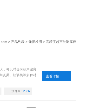
d.com
>
产品列表
>
无损检测
>
高精度超声波测厚仪
厚仪，可以对任何超声波良
陶瓷类、玻璃类等多种材
查看详情
浏览量：
2886