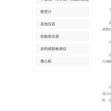
5.
硬度计
篮子
其他仪器
便更
实验室仪器
6.
农药残留检测仪
控制
离心机
行调
综
清洁
时，