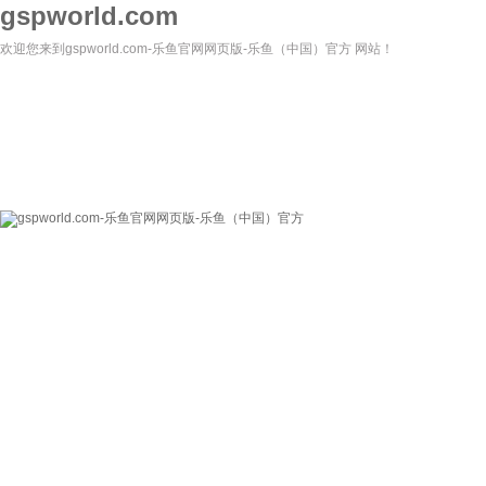
gspworld.com
欢迎您来到gspworld.com-乐鱼官网网页版-乐鱼（中国）官方 网站！
gspworld.com-乐
关于我们
新闻资讯
鱼官网网页版-乐鱼
（中国）官方