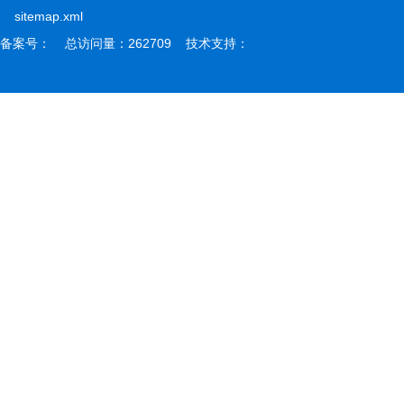
sitemap.xml
备案号： 总访问量：262709 技术支持：