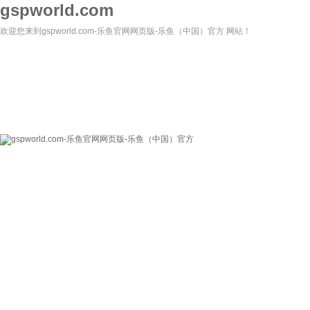
gspworld.com
欢迎您来到gspworld.com-乐鱼官网网页版-乐鱼（中国）官方 网站！
gspworld.com-乐
关于我们
新闻资讯
鱼官网网页版-乐鱼
（中国）官方