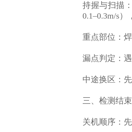
持握与扫描
0.1–0.3m
重点部位：焊
漏点判定：遇
中途换区：先
三、检测结束
关机顺序：先