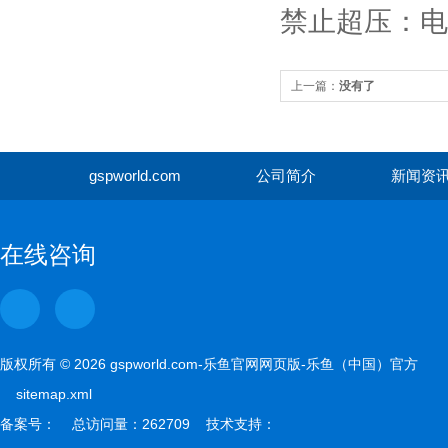
禁止超压：电
上一篇：
没有了
gspworld.com
公司简介
新闻资
gspwor
在线咨询
版权所有 © 2026 gspworld.com-乐鱼官网网页版-乐鱼（中国）官方
sitemap.xml
备案号： 总访问量：262709 技术支持：