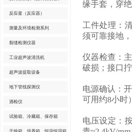
缘手套，穿绝
反应釜（反应器）
工件处理：
测量及环境检测系列
须可靠接地，
裂缝检测仪器
仪器检查：主
工业超声波清洗机
破损；接口拧
超声波提取设备
地下管线探测仪
电源确认：开
可用约8小时
酒检仪
试验箱、冷藏箱、保存箱
电压设定：
青≈2.4kV/
干燥箱、培养箱、恒温恒湿箱