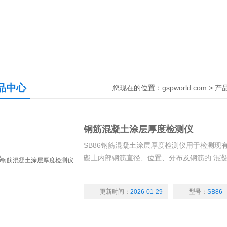
品中心
您现在的位置：
gspworld.com
>
产
钢筋混凝土涂层厚度检测仪
SB86钢筋混凝土涂层厚度检测仪用于检测现
礙土内部钢筋直径、位置、分布及钢筋的 混
更新时间：
2026-01-29
型号：
SB86