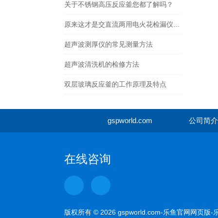
关于不锈钢高压反应釜您都了解吗？
原来这才是交直流两用电火花检漏仪的正确使用方法！
超声波测厚仪的常见测量方法
超声波清洗机的检修方法
双层玻璃反应釜的工作原理及特点
gspworld.com
公司简介
在线咨询
版权所有 © 2026 gspworld.com-乐鱼官网网