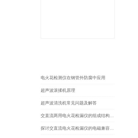
gspworld.com相关的
RELEVANT ARTICLES
文章
电火花检测仪在钢管外防腐中应用
超声波滚揉机原理
超声波清洗机常见问题及解答
交直流两用电火花检漏仪的组成结构及工作原理
探讨交直流电火花检漏仪的电磁兼容性问题