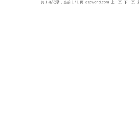
共 1 条记录，当前 1 / 1 页 gspworld.com 上一页 下一