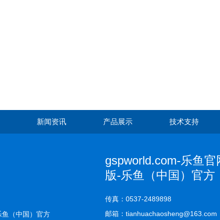
新闻资讯
产品展示
技术支持
gspworld.com-乐鱼官网网页版-乐鱼（中国）官方
gspworld.com-乐
版-乐鱼（中国）官方
传真：0537-2489898
邮箱：tianhuachaosheng@163.com
页版-乐鱼（中国）官方