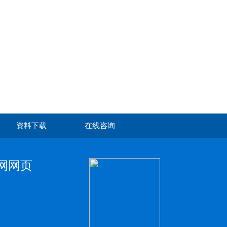
资料下载
在线咨询
鱼官网网页