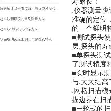
寿命长：
原来这才是交直流两用电火花检漏仪的正确使用方法！
.
仪器测量快
准确的定位
超声波测厚仪的常见测量方法
的一个鲜明特
超声波清洗机的检修方法
■
测试探头使
双层玻璃反应釜的工作原理及特点
层,探头的寿
■
单探头测试
了测试精度
■
实时显示测
与.
大大提高
.
网格扫描模
描边界在扫
■
三轮式的扫