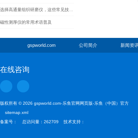
选择高通量组织研磨仪，这些常见技巧需要告诉你
磁性测厚仪的常用术语普及
gspworld.com
公司简介
新闻资
gspwor
在线咨询
版权所有 © 2026 gspworld.com-乐鱼官网网页版-乐鱼（中国）官方
sitemap.xml
备案号： 总访问量：262709 技术支持：