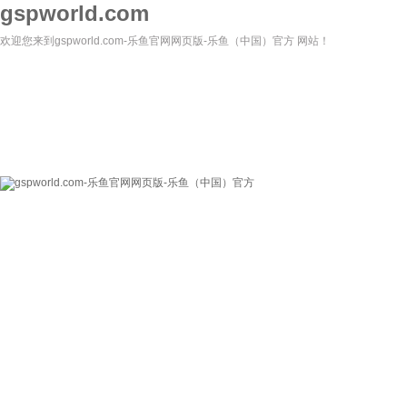
gspworld.com
欢迎您来到gspworld.com-乐鱼官网网页版-乐鱼（中国）官方 网站！
gspworld.com-乐
关于我们
新闻资讯
鱼官网网页版-乐鱼
（中国）官方