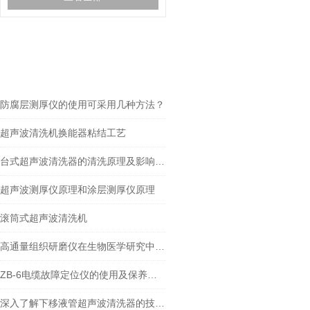
gspworld.com相关的
RELEVANT ARTICLES
文章
防腐层测厚仪的使用可采用几种方法？
超声波清洗机换能器粘结工艺
台式超声波清洗器的清洗原理及影响因素
超声波测厚仪原理和涂层测厚仪原理
滚筒式超声波清洗机
高通量组织研磨仪在生物医学研究中的应用及其优势分析
ZB-6电缆故障定位仪的使用及保养注意事项
深入了解下移液管超声波清洗器的技术原理