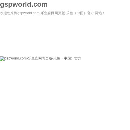
gspworld.com
欢迎您来到gspworld.com-乐鱼官网网页版-乐鱼（中国）官方 网站！
gspworld.com-乐
关于我们
新闻资讯
鱼官网网页版-乐鱼
（中国）官方