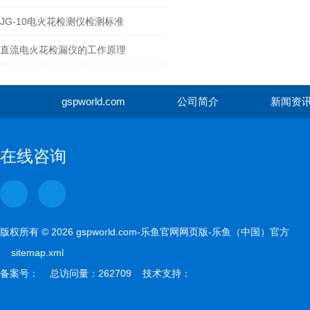
JG-10电火花检测仪检测标准
直流电火花检漏仪的工作原理
gspworld.com
公司简介
新闻资
gspwor
在线咨询
版权所有 © 2026 gspworld.com-乐鱼官网网页版-乐鱼（中国）官方
sitemap.xml
备案号： 总访问量：262709 技术支持：