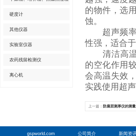
的物件，选
硬度计
蚀。
其他仪器
超声频率：
性强，适合于
实验室仪器
清洁高温：一
农药残留检测仪
的空化作用
会高温失效，
离心机
实践使用超声波
上一篇：
防腐层测厚仪的测量
gspworld.com
公司简介
新闻资