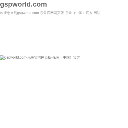
gspworld.com
欢迎您来到gspworld.com-乐鱼官网网页版-乐鱼（中国）官方 网站！
gspworld.com-乐
关于我们
新闻资讯
鱼官网网页版-乐鱼
（中国）官方