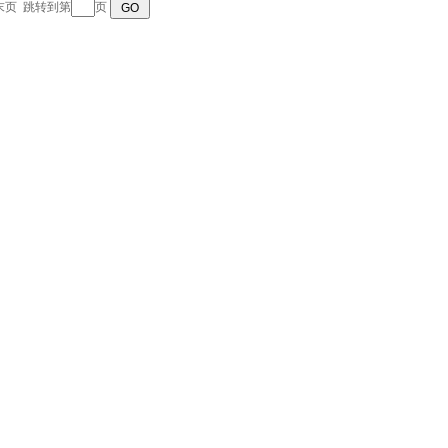
页 末页 跳转到第
页