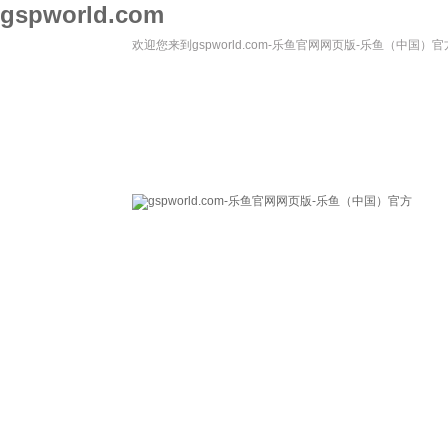
gspworld.com
欢迎您来到gspworld.com-乐鱼官网网页版-乐鱼（中国）官
gspworld.com-乐
关于我们
鱼官网网页版-乐鱼
（中国）官方