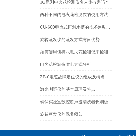
JG系列电火花检测仪多人体有害吗？
两种不同的电火花检测仪的使用方法
CU-600电热式恒温水槽的技术参数及特点
旋转蒸发仪的蒸发方式有何优势
如何使用便携式电火花检测仪来检测发动机的点火系统？
电火花检漏仪供电方式分析
ZB-6电缆故障定位仪的组成及特点
激光测距仪的基本原理及特点
确保实验室数控超声波清洗器长期稳定运行的保养要点
旋转蒸发仪的保养须知