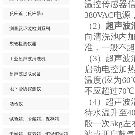
温控传感器
380VAC
反应釜（反应器）
（2）
超声波
测量及环境检测系列
向清洗池内
裂缝检测仪器
准，一般不超
（3）超声波
工业超声波清洗机
启动电控加
超声波提取设备
温度(应为6
地下管线探测仪
不应超过70
（4）超声波
酒检仪
待水温升至4
试验箱、冷藏箱、保存箱
般一次5kg
波或开启鼓气
干燥箱、培养箱、恒温恒湿箱