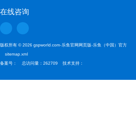
gspwor
在线咨询
版权所有 © 2026 gspworld.com-乐鱼官网网页版-乐鱼（中国）官方
sitemap.xml
备案号： 总访问量：262709 技术支持：