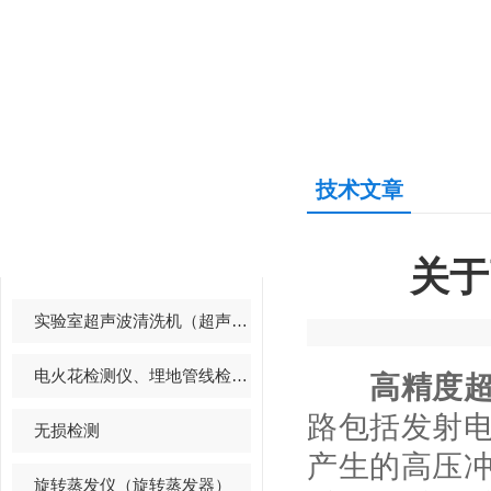
技术文章
产品中心
PRODUCTS CENTER
关于
实验室超声波清洗机（超声波清洗器）
电火花检测仪、埋地管线检测仪
高精度
路包括发射
无损检测
产生的高压
旋转蒸发仪（旋转蒸发器）