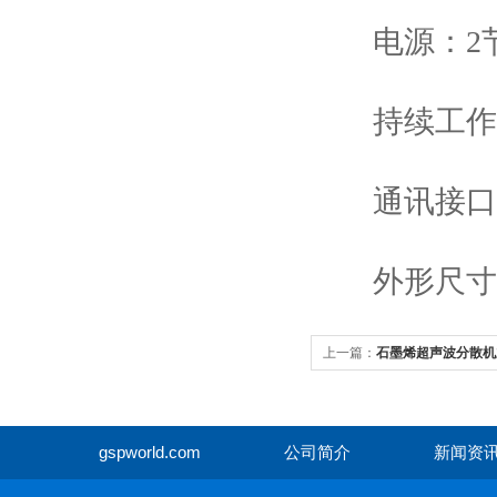
电源：2节“
持续工作时间
通讯接口：R
外形尺寸：150
上一篇：
石墨烯超声波分散机
gspworld.com
公司简介
新闻资