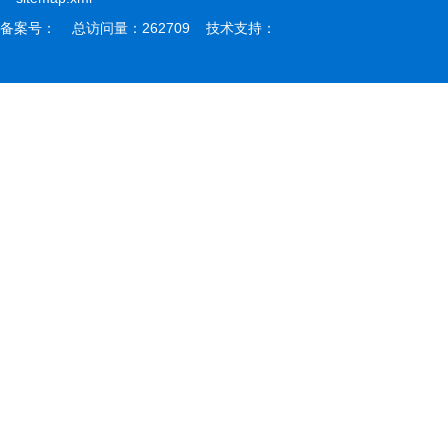
备案号： 总访问量：262709 技术支持：