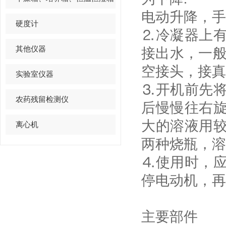
电动升降，手
硬度计
⒉冷凝器上
其他仪器
接出水，一般
空接头，接真
实验室仪器
⒊开机前先
农药残留检测仪
后慢慢往右
大的溶液用较低
离心机
两种烧瓶，溶
⒋使用时，
停电动机，
主要部件