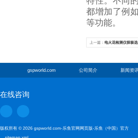
特性。不同
都增加了例
等功能。
上一篇：
电火花检测仪探极选
gspworld.com
公司简介
新闻资
gspwor
在线咨询
版权所有 © 2026 gspworld.com-乐鱼官网网页版-乐鱼（中国）官方
sitemap.xml