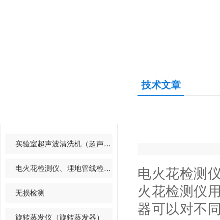
技术文章
产品中心
PRODUCTS CENTER
实验室超声波清洗机（超声波清洗器）
电火花检测仪、埋地管线检测仪
电火花检测
火花检测仪
无损检测
器可以对不
旋转蒸发仪（旋转蒸发器）