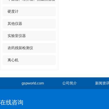
硬度计
其他仪器
实验室仪器
农药残留检测仪
离心机
gspworld.com
公司简介
新闻资
gspwor
在线咨询