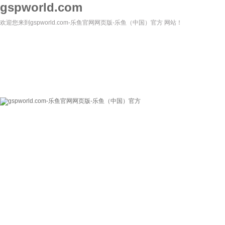
gspworld.com
欢迎您来到gspworld.com-乐鱼官网网页版-乐鱼（中国）官方 网站！
gspworld.com-乐
关于我们
新闻资讯
鱼官网网页版-乐鱼
（中国）官方