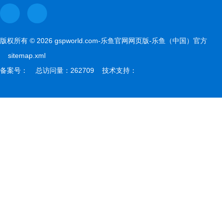
版权所有 © 2026 gspworld.com-乐鱼官网网页版-乐鱼（中国）官方
sitemap.xml
备案号： 总访问量：262709 技术支持：