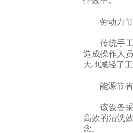
作效率。
劳动力节
传统手工清
造成操作人
大地减轻了工
能源节省
该设备采用
高效的清洗
念。