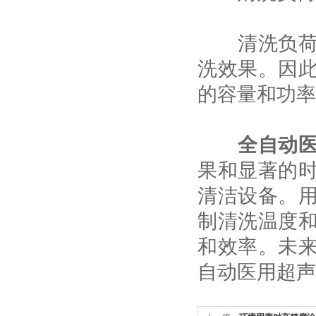
清洗负荷过
洗效果。因
的容量和功率
全自动
果和显著的
清洁设备。
制清洗温度
和效率。未
自动医用超声