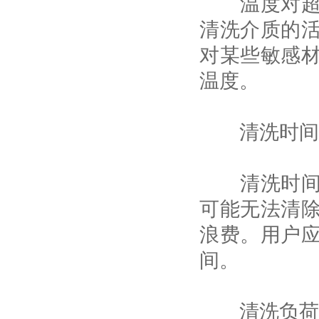
温度对超声
清洗介质的
对某些敏感
温度。
清洗时间
清洗时间的
可能无法清
浪费。用户
间。
清洗负荷