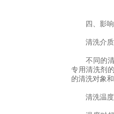
四、影响清
清洗介质
不同的清洗
专用清洗剂
的清洗对象和
清洗温度