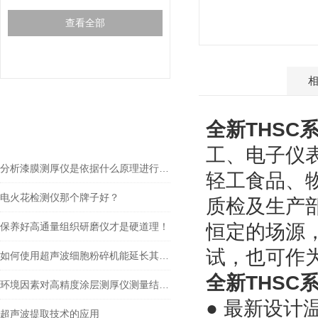
查看全部
产品介绍
gspworld.com相关的
全新THSC
RELEVANT ARTICLES
文章
工、电子仪
分析漆膜测厚仪是依据什么原理进行工作的
轻工食品、
电火花检测仪那个牌子好？
质检及生产
保养好高通量组织研磨仪才是硬道理！
恒定的场源
试，也可作
如何使用超声波细胞粉碎机能延长其使用寿命？
全新THSC
环境因素对高精度涂层测厚仪测量结果的影响
● 最新设
超声波提取技术的应用