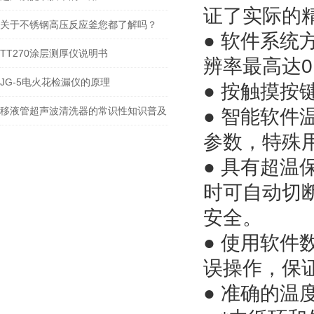
证了实际的
关于不锈钢高压反应釜您都了解吗？
● 软件系
TT270涂层测厚仪说明书
辨率最高达0
JG-5电火花检漏仪的原理
● 按触摸
移液管超声波清洗器的常识性知识普及
● 智能软件
参数，特殊
● 具有超
时可自动切
安全。
● 使用软
误操作，保
● 准确的