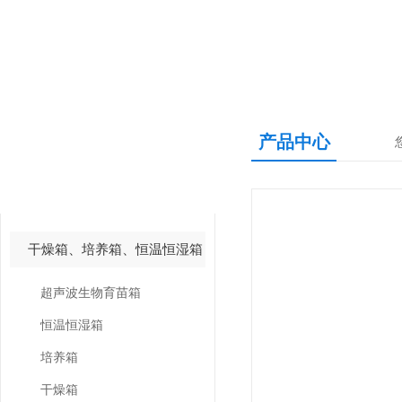
产品中心
产品中心
PRODUCTS CNETER
干燥箱、培养箱、恒温恒湿箱
超声波生物育苗箱
恒温恒湿箱
培养箱
干燥箱