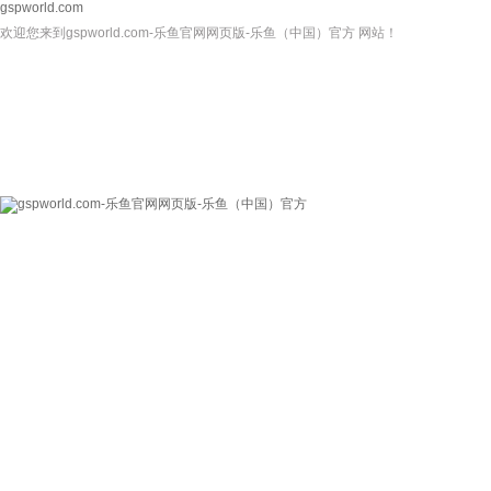
gspworld.com
欢迎您来到gspworld.com-乐鱼官网网页版-乐鱼（中国）官方 网站！
gspworld.com-乐
关于我们
新闻资讯
鱼官网网页版-乐鱼
（中国）官方