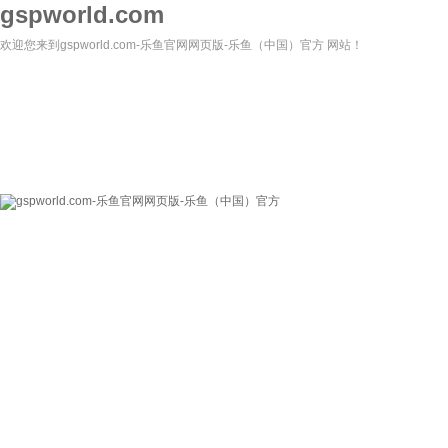
gspworld.com
欢迎您来到gspworld.com-乐鱼官网网页版-乐鱼（中国）官方 网站！
gspworld.com-乐
关于我们
新闻资讯
鱼官网网页版-乐鱼
（中国）官方