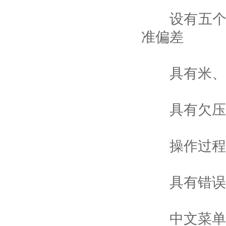
设有五个统计
准偏差
具有米、英
具有欠压
操作过程有
具有错误
中文菜单，