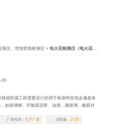
检测仪、埋地管线检测仪
>
电火花检测仪（电火花检漏仪）
> JG-6电火
-28
仪是根据防腐工程需要设计的用于检测和发现金属基体
陷，如玻璃钢、环氧煤沥青、油漆、搪玻璃、橡胶衬
泡、裂纹等。
厂商性质：
生产厂家
浏览量：
2729