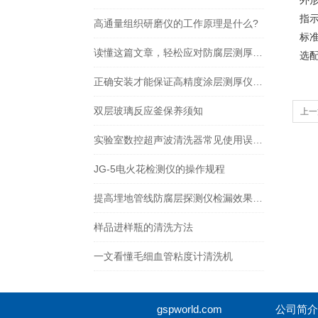
外形
指
高通量组织研磨仪的工作原理是什么?
标
读懂这篇文章，轻松应对防腐层测厚仪常见故障
选
正确安装才能保证高精度涂层测厚仪的正常运行
双层玻璃反应釜保养须知
上一
实验室数控超声波清洗器常见使用误区，请规避！
JG-5电火花检测仪的操作规程
提高埋地管线防腐层探测仪检漏效果的小知识
样品进样瓶的清洗方法
一文看懂毛细血管粘度计清洗机
gspworld.com
公司简介