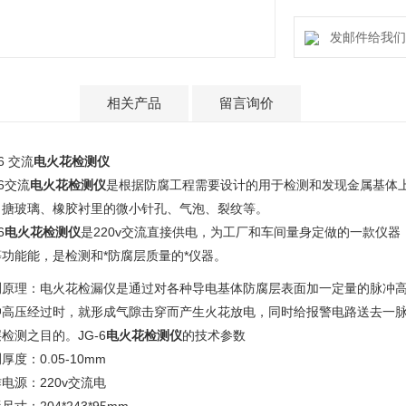
发邮件给我们：ti
产品介绍
相关产品
留言询价
-6 交流
电火花检测仪
-6交流
电火花检测仪
是根据防腐工程需要设计的用于检测和发现金属基体
、搪玻璃、橡胶衬里的微小针孔、气泡、裂纹等。
6
电火花检测仪
是220v交流直接供电，为工厂和车间量身定做的一款仪
等功能能，是检测和*防腐层质量的*仪器。
测原理：电火花检漏仪是通过对各种导电基体防腐层表面加一定量的脉冲
冲高压经过时，就形成气隙击穿而产生火花放电，同时给报警电路送去一
检测之目的。JG-6
电火花检测仪
的技术参数
厚度：0.05-10mm
电源：220v交流电