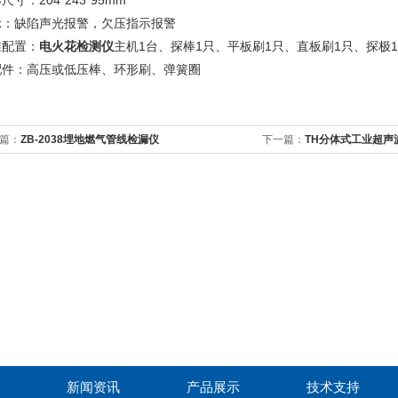
尺寸：204*243*95mm
示：缺陷声光报警，欠压指示报警
准配置：
电火花检测仪
主机1台、探棒1只、平板刷1只、直板刷1只、探极
配件：高压或低压棒、环形刷、弹簧圈
篇：
ZB-2038埋地燃气管线检漏仪
下一篇：
TH分体式工业超声
新闻资讯
产品展示
技术支持