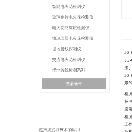
智能电火花检测仪
玻璃鳞片电火花检测仪
电火花防腐层检漏仪
搪玻璃层电火花检测仪
埋地管线探测仪
JG
交流电火花检测仪
JG
漆
埋地管线检测系列
JG-
示
查看全部
检
脉
gspworld.com相关的
腐层
RELEVANT ARTICLES
文章
检测
工作
超声波提取技术的应用