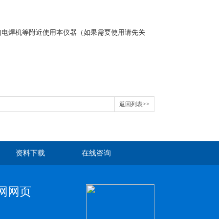
的电焊机等附近使用本仪器（如果需要使用请先关
返回列表>>
资料下载
在线咨询
鱼官网网页