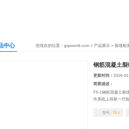
品中心
您现在的位置：
gspworld.com
>
产品展示
>
裂缝检
钢筋混凝土裂
更新时间：
2026-01
简要描述：
F5-1钢筋混凝土裂
作系统上得新一代
块:裂缝宽度测试和
型号：
F5-1