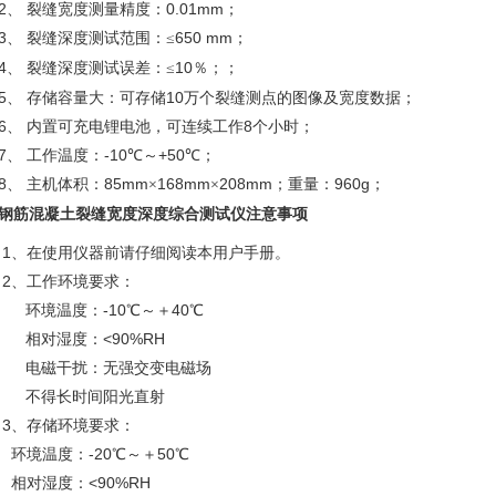
2、
裂缝宽度测量精度：
0.01mm
；
3、
裂缝深度测试范围：
650 mm
；
≤
4、
裂缝深度测试误差：
10
％；；
≤
5、
存储容量大：可存储
10
万个裂缝测点的图像及宽度数据；
6、
内置可充电锂电池，可连续工作
8
个小时；
7、
工作温度：
-10
℃
～
+50
℃
；
8、
主机体积：
85mm
168mm
208mm
；重量：
960g
；
×
×
4 钢筋混凝土裂缝宽度深度综合测试仪
注意事项
1
、在使用仪器前请仔细阅读本用户手册。
2
、工作环境要求：
环境温度：
-10
℃～＋
40
℃
相对湿度：
<90%RH
电磁干扰：无强交变电磁场
不得长时间阳光直射
3
、存储环境要求：
环境温度：
-20
℃～＋
50
℃
相对湿度：
<90%RH