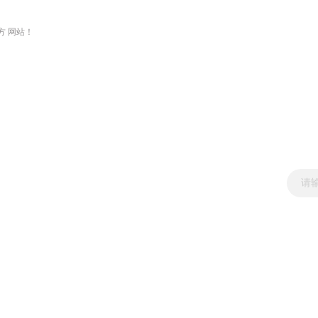
方 网站！
新闻资讯
产品展示
技术文章
资料下