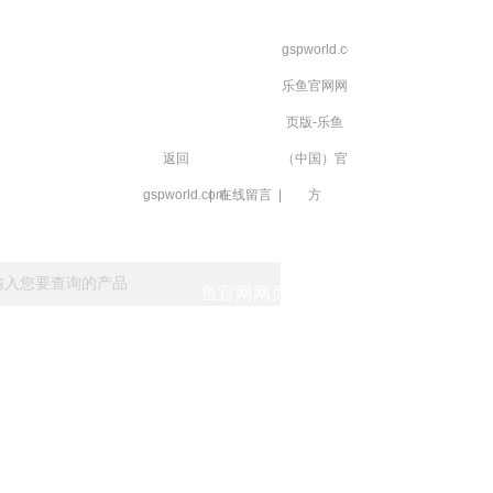
gspworld.com-
乐鱼官网网
页版-乐鱼
返回
（中国）官
gspworld.com
|
在线留言
|
方
载
在线留言
gspworld.com-乐
鱼官网网页版-乐鱼
（中国）官方