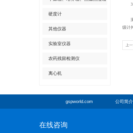
3.
硬度计
测量
级计
其他仪器
实验室仪器
上一
农药残留检测仪
离心机
gspworld.com
公司简介
在线咨询