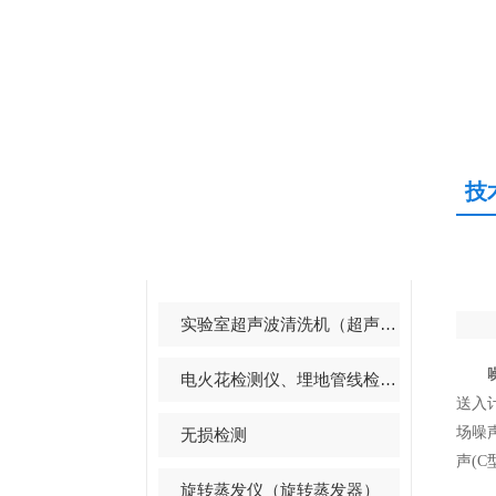
技
产品中心
PRODUCTS CENTER
实验室超声波清洗机（超声波清洗器）
电火花检测仪、埋地管线检测仪
送入
场噪
无损检测
声(
旋转蒸发仪（旋转蒸发器）