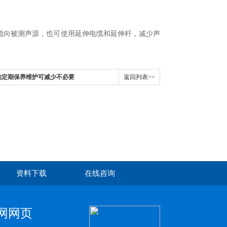
向被测声源，也可使用延伸电缆和延伸杆，减少声
的定期保养维护可减少不必要
返回列表>>
资料下载
在线咨询
鱼官网网页