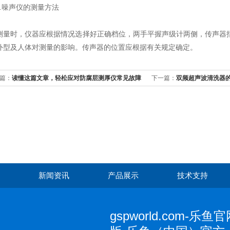
噪声仪的测量方法
时，仪器应根据情况选择好正确档位，两手平握声级计两侧，传声器指
外型及人体对测量的影响。传声器的位置应根据有关规定确定。
篇：
读懂这篇文章，轻松应对防腐层测厚仪常见故障
下一篇：
双频超声波清洗器
的损失
新闻资讯
产品展示
技术支持
gspworld.com-乐鱼官网网页版-乐鱼（中国）官方
gspworld.com-乐