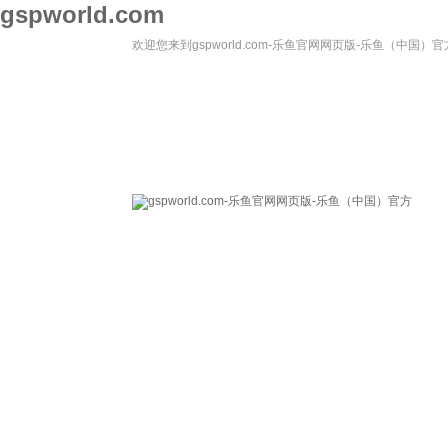
gspworld.com
欢迎您来到gspworld.com-乐鱼官网网页版-乐鱼（中国）官
gspworld.com-乐
关于我们
鱼官网网页版-乐鱼
（中国）官方