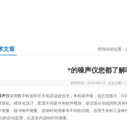
术文章
您现在的位置：
*的噪声仪您都了解
更新时间：2020-09-27 点击次数：1
噪声仪
采用数字检波和开关电容滤波技术，本机噪声低，动态范围大，印
计算机。模块化设计，配置不同硬件和软件模块，使仪器分别或同时具有噪
声测量、脉冲噪声测量、混响时间测量等不同的功能。适用于各种工业噪
C型)的自动监测，以及室内混响时间测量。