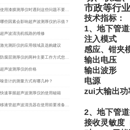
市政等行
使用漆膜测厚仪时遇到这些问题不要慌！
技术指标：
哪些因素会影响超声波测厚仪的示值？
1、地下管
超声波清洗机线路的维修
注入模式 
激光测距仪的应用领域及选购建议
感应、钳夹
防腐层测厚仪的两种主要工作方式您都了解吗？
输出电压 
输出波
超声波测厚仪的价格
电源 12
噪音计的测量方式有哪几种？
zui大输
快速掌握超声波测厚仪的使用秘籍
移液管超声波清洗器在使用前要准备什么你知道吗？
2、地下管
接收灵敏度 I