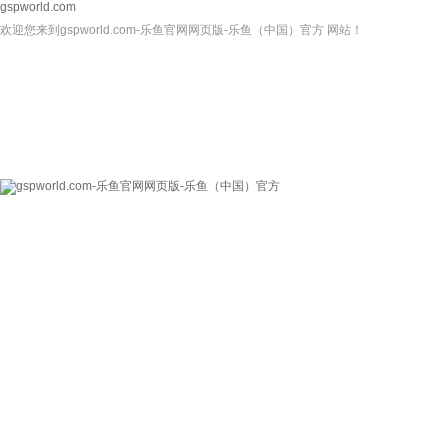
gspworld.com
欢迎您来到gspworld.com-乐鱼官网网页版-乐鱼（中国）官方 网站！
gspworld.com-乐
关于我们
新闻资讯
鱼官网网页版-乐鱼
（中国）官方