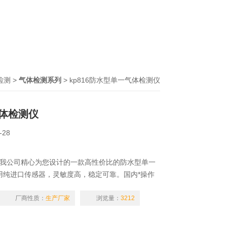
检测
>
气体检测系列
> kp816防水型单一气体检测仪
体检测仪
-28
测仪是我公司精心为您设计的一款高性价比的防水型单一
用纯进口传感器，灵敏度高，稳定可靠。国内*操作
更换电池、防水防尘防爆、配合可更换直插式气体传
极低、是一款物超所值的新品！
厂商性质：
生产厂家
浏览量：
3212