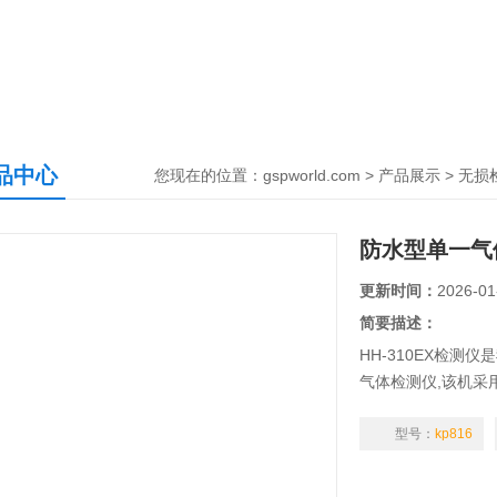
品中心
您现在的位置：
gspworld.com
>
产品展示
>
无损
防水型单一气
更新时间：
2026-01
简要描述：
HH-310EX检
气体检测仪,该机采
菜单，简便、无需
感模块、维护费用
型号：
kp816