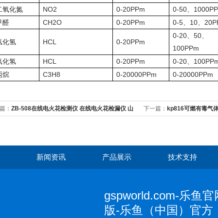
二氧化氮
NO2
0-20PPm
0-50
、1000P
甲醛
CH2O
0-20PPm
0-5
、10、20P
0-20
、50、
氯化氢
HCL
0-20PPm
100PPm
氰化氢
HCL
0-20PPm
0-20
、100PP
丙烷
C3H8
0-20000PPm
0-20000PPm
篇：
ZB-508在线电火花检测仪 在线电火花检漏仪 山
下一篇：
kp816可燃有毒气
线电火花检测仪
新闻资讯
产品展示
技术支持
gspworld.com-乐鱼官网网页版-乐鱼（中国）官方
gspworld.com-乐
版-乐鱼（中国）官方