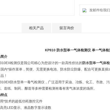
发邮件给我们：ti
产品介绍
相关产品
留言询价
KP810
防水型单一气体检测仪
单一气体检
品简介
-310EX检测仪是我公司精心为您设计的一款高性价比的
防水型单一气体检
。国内*操作菜单，简便、无需更换电池、防水防尘防爆、配合可更换直插
新品！
H-310EX防水型单一毒气检测仪，广泛适用于采油、冶炼、化工、市政
储、造纸、制药、酿造等多种需要检测有毒有害气体浓度的场所。
品特点
采用*技术的超低功耗微控元件
超高亮LED显示、液晶数字显示读数