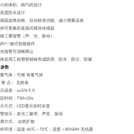
超小的体积、精巧的设计
超高度防水设计
 传感器故障自检、自动校准功能、减小测量误差
提供可更换的直插式模块传感器
两级三重报警（声、光、振动）
国内*一键式智能操作
声光报警可清晰辨认
 壳体采用工程塑胶精铸而成防滑、防水、防尘、防爆
数参数
测量气体：可燃 有毒气体
报 警 点： 见附表
显示误差：≤±5% F.S
响应时间：T90<20s
指示方式：LED显示实时浓度
 报警指示：发光二极管、声音、振动
检测方式： 自然扩散
工作环境：温度-40℃～70℃；湿度＜95%RH 无结露