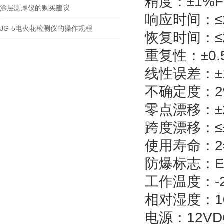
精
度：
±
1
%F
涂层测厚仪的购买建议
响应时间：
≤
JG-5电火花检测仪的操作规程
恢复时间：
≤
重
复
性：
±0
线性误差：
±
不确定度：
2
零点漂移：
±
跨度漂移：
≤
使用寿命：
2
防爆标志：
E
工作温度：
-
相对湿度：
电
源：
12VD