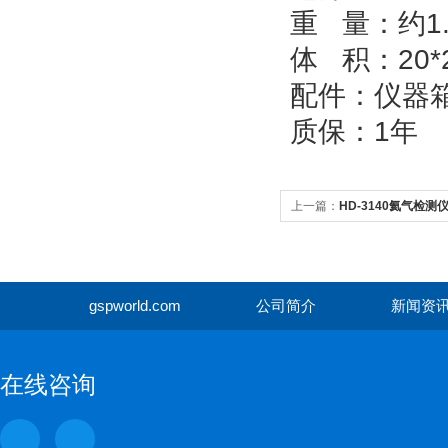
重
量：约
1
体
积：
20*
配
件：仪器
质
保：
1
年
上一篇：
HD-3140氦气检测
gspworld.com
公司简介
新闻资
gspwor
在线咨询