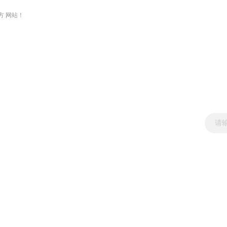
方 网站！
新闻资讯
产品展示
技术文章
资料下