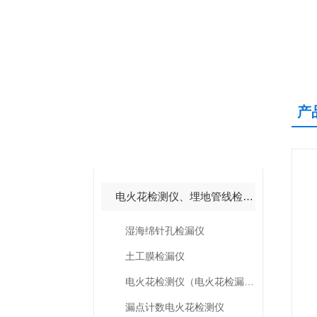
产
产品中心
PRODUCTS CNETER
电火花检测仪、埋地管线检测仪
湿海绵针孔检漏仪
土工膜检漏仪
电火花检测仪（电火花检漏仪）
漏点计数电火花检测仪