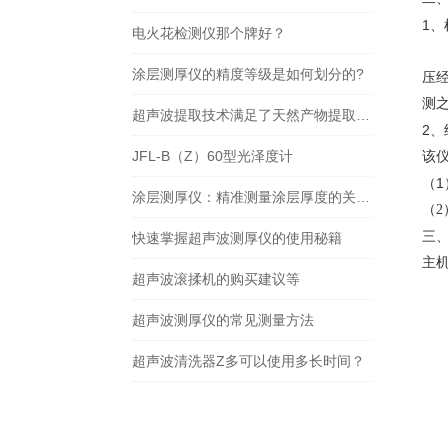
1
、
电火花检测仪那个牌好？
涂层测厚仪的精度等级是如何划分的?
压
测
超声波提取技术满足了天然产物提取的需要
2
、
JFL-B（Z）60型光泽度计
该
1
（
涂层测厚仪：精准测量涂层厚度的关键工具
（
2
三
快速掌握超声波测厚仪的使用秘籍
主
超声波滚揉机的购买建议等
超声波测厚仪的常见测量方法
超声波清洗器Z多可以使用多长时间？