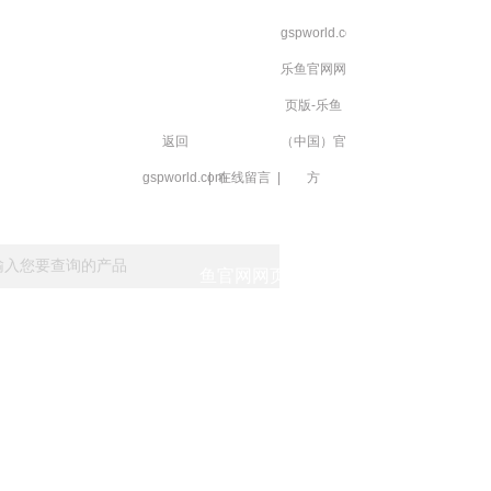
gspworld.com-
乐鱼官网网
页版-乐鱼
返回
（中国）官
gspworld.com
|
在线留言
|
方
载
在线留言
gspworld.com-乐
鱼官网网页版-乐鱼
（中国）官方