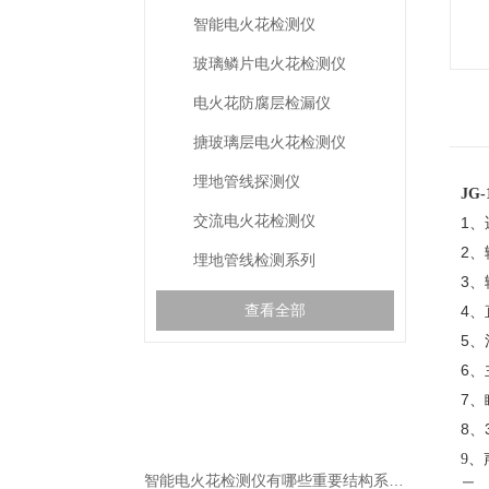
智能电火花检测仪
玻璃鳞片电火花检测仪
电火花防腐层检漏仪
搪玻璃层电火花检测仪
埋地管线探测仪
JG-
交流电火花检测仪
1
、
2
、
埋地管线检测系列
3
、
查看全部
4
、
5
、
6
、
gspworld.com相关的
7
、
RELEVANT ARTICLES
文章
8
、
9
智能电火花检测仪有哪些重要结构系统是我们必须了解的？
二