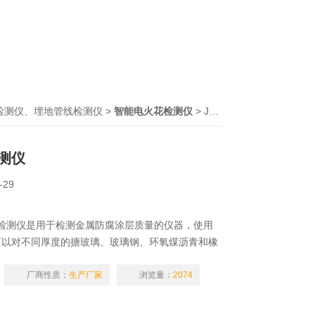
检测仪、埋地管线检测仪
>
智能电火花检测仪
> JG-10D智能电火花检测仪
测仪
-29
火花检测仪是用于检测金属防腐涂层质量的仪器，使用
可以对不同厚度的搪玻璃、玻璃钢、环氧煤沥青和橡
行质量检测。当防腐层有质量问题时，如出现针孔、
，仪器将发出明亮的电火花，同时声音报警。本机采
厂商性质：
生产厂家
浏览量：
2074
用于野外作业。JG-10D型直流电火花检漏仪可广泛
胶、搪瓷行业.