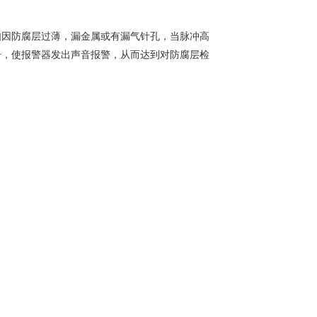
如因防腐层过薄，漏金属或有漏气针孔，当脉冲高
号，使报警器发出声音报警，从而达到对防腐层检