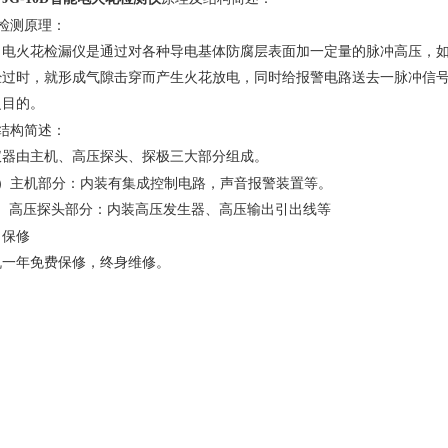
检测原理：
电火花检漏仪是通过对各种导电基体防腐层表面加一定量的脉冲高压，
经过时，就形成气隙击穿而产生火花放电，同时给报警电路送去一脉冲信
之目的。
结构简述：
仪器由主机、高压探头、探极三大部分组成。
）主机部分：内装有集成控制电路，声音报警装置等。
）高压探头部分：内装高压发生器、高压输出引出线等
、保修
机一年免费保修，终身维修。