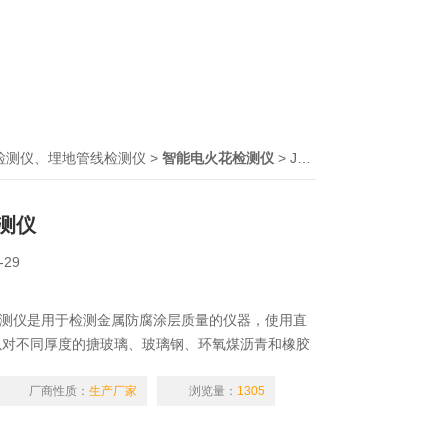
检测仪、埋地管线检测仪
>
智能电火花检测仪
> JG-10智能电火花检测仪
测仪
-29
花检测仪是用于检测金属防腐涂层质量的仪器，使用直
以对不同厚度的搪玻璃、玻璃钢、环氧煤沥青和橡胶
质量检测。当防腐层有质量问题时，如出现针孔、气
仪器将发出明亮的电火花，同时声音报警。本机采用
厂商性质：
生产厂家
浏览量：
1305
于野外作业。广泛用于化工、石油、橡胶、搪瓷行