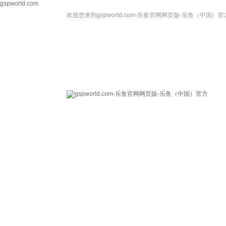
gspworld.com
欢迎您来到gspworld.com-乐鱼官网网页版-乐鱼（中国）官
gspworld.com-乐
关于我们
鱼官网网页版-乐鱼
（中国）官方