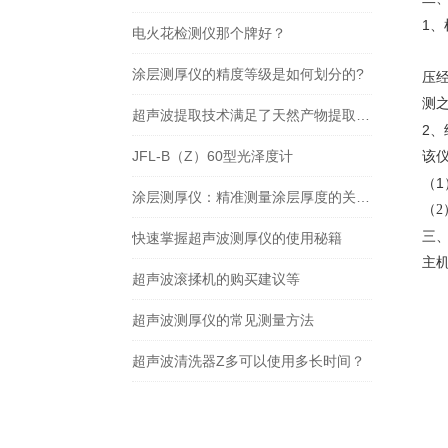
1
、
电火花检测仪那个牌好？
涂层测厚仪的精度等级是如何划分的?
压
测
超声波提取技术满足了天然产物提取的需要
2
、
JFL-B（Z）60型光泽度计
该
1
（
涂层测厚仪：精准测量涂层厚度的关键工具
（
2
三
快速掌握超声波测厚仪的使用秘籍
主
超声波滚揉机的购买建议等
超声波测厚仪的常见测量方法
超声波清洗器Z多可以使用多长时间？