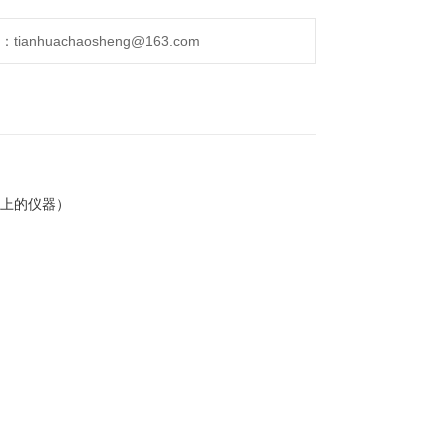
anhuachaosheng@163.com
上的仪器）