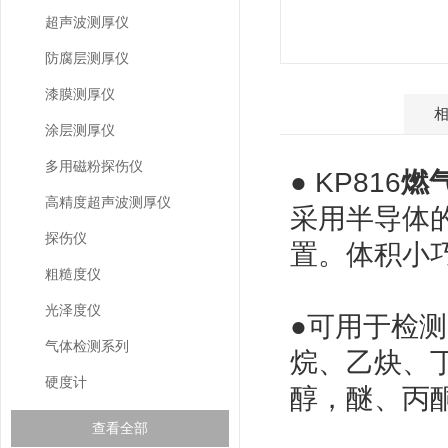
超声波测厚仪
防腐层测厚仪
漆膜测厚仪
产品介绍
涂层测厚仪
多用磁粉探伤仪
● KP816
燃
高精度超声波测厚仪
采用半导体
探伤仪
置。体积小
粗糙度仪
光泽度仪
●可用于检
气体检测系列
烷、乙炔、
硬度计
醇，醚、丙
查看全部