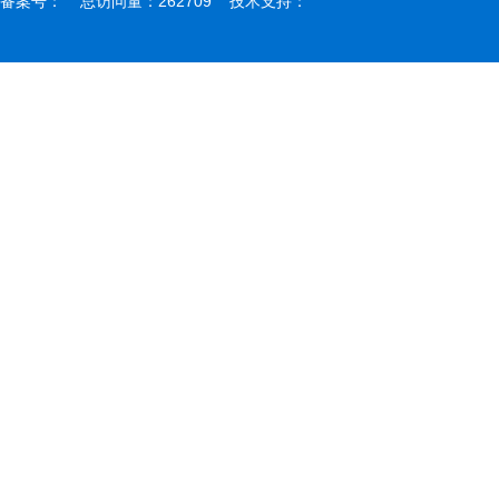
备案号： 总访问量：262709 技术支持：