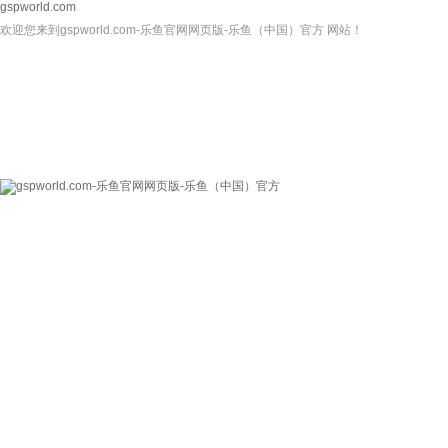
gspworld.com
欢迎您来到gspworld.com-乐鱼官网网页版-乐鱼（中国）官方 网站！
gspworld.com-乐
关于我们
新闻资讯
鱼官网网页版-乐鱼
（中国）官方