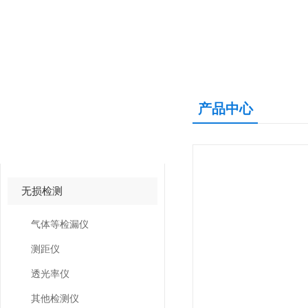
产品中心
产品中心
PRODUCTS CNETER
无损检测
气体等检漏仪
测距仪
透光率仪
其他检测仪