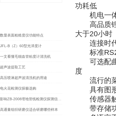
功耗低
机电一体化
gspworld.com相关的
RELEVANT ARTICLES
文章
高品质锂离
大于20小时
数显表面粗糙度仪功能特点
连接时代T
JFL-B（Z）60型光泽度计
标准RS2
一文看懂毛细血管粘度计清洗机
可选配曲面
超声波提取工艺
度
高压喷淋超声波清洗机的用途
流行的菜
具有图形
电火花检测仪探极选购
传感器触
影响ZB-2008埋地管线检测仪探测信号的因素
带存储功
高通量组织研磨仪适合研磨哪些样本