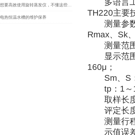
多语言工
想要高效使用旋转蒸发仪，不懂这些可不行
TH220主
电热恒温水槽的维护保养
测量参数：R
Rmax、Sk
测量范围：R
显示范围：Rz
160μ；
Sm、S：
tp：1～10
取样长度l：0.
评定长度ln
测量行程长度
示值误差：