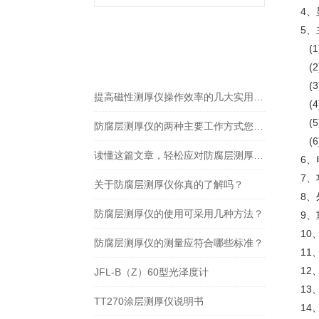
4
5
gspworld.com相关的
(1
RELEVANT ARTICLES
文章
(2
(
提高磁性测厚仪操作效率的几大实用技巧
(4
(5
防腐层测厚仪的两种主要工作方式您都了解吗？
(6
读懂这篇文章，轻松应对防腐层测厚仪常见故障
6、
7、
关于防腐层测厚仪你真的了解吗？
8、
防腐层测厚仪的使用可采用几种方法？
9、
10
防腐层测厚仪的测量应符合哪些标准？
11
12
JFL-B（Z）60型光泽度计
13
TT270涂层测厚仪说明书
14