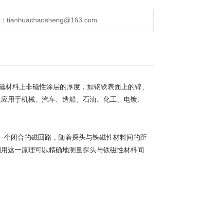
anhuachaosheng@163.com
磁材料上非磁性涂层的厚度，如钢铁表面上的锌、
泛应用于机械、汽车、造船、石油、化工、电镀、
一个闭合的磁回路，随着探头与铁磁性材料间的距
利用这一原理可以精确地测量探头与铁磁性材料间