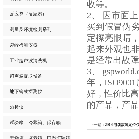
收等。
2、 因市面
反应釜（反应器）
买到假冒伪
测量及环境检测系列
定檫亮眼睛
裂缝检测仪器
起来外观也
是经常出故障
工业超声波清洗机
3、 gspwo
超声波提取设备
年，ISO9
地下管线探测仪
好，性价比高
的产品，产品
酒检仪
试验箱、冷藏箱、保存箱
上一篇：
ZB-6电缆故障定位
干燥箱、培养箱、恒温恒湿箱