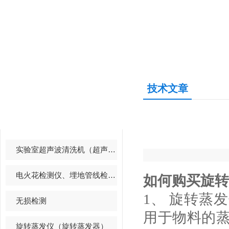
技术文章
产品中心
PRODUCTS CENTER
实验室超声波清洗机（超声波清洗器）
电火花检测仪、埋地管线检测仪
如何购买旋转
1、 旋转蒸
无损检测
用于物料的
旋转蒸发仪（旋转蒸发器）