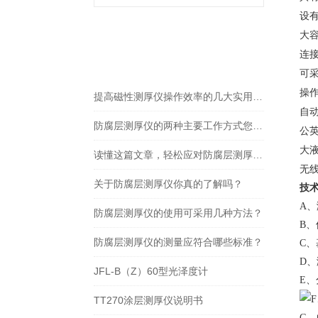
设有
大容
gspworld.com相关的
连接
RELEVANT ARTICLES
文章
可
操
提高磁性测厚仪操作效率的几大实用技巧
自
防腐层测厚仪的两种主要工作方式您都了解吗？
公英
大
读懂这篇文章，轻松应对防腐层测厚仪常见故障
无
关于防腐层测厚仪你真的了解吗？
技
A
、
防腐层测厚仪的使用可采用几种方法？
B
、
防腐层测厚仪的测量应符合哪些标准？
C
、
D
、
JFL-B（Z）60型光泽度计
E
、
F
TT270涂层测厚仪说明书
G
、