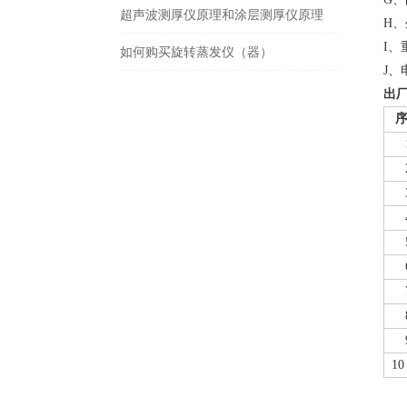
超声波测厚仪原理和涂层测厚仪原理
H
、
I
、重
如何购买旋转蒸发仪（器）
J
、
出
10