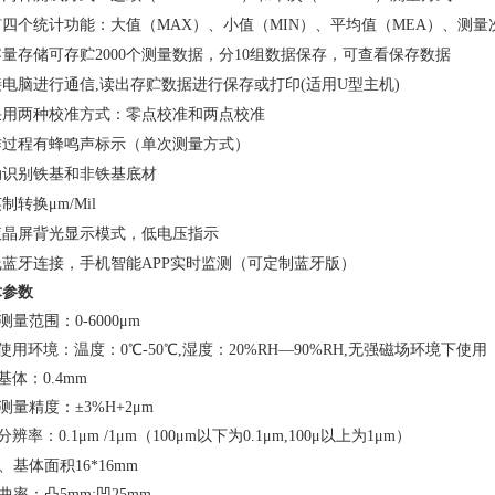
四个统计功能：大值（MAX）、小值（MIN）、平均值（MEA）、测量
量存储可存贮2000个测量数据，分10组数据保存，可查看保存数据
电脑进行通信,读出存贮数据进行保存或打印(适用U型主机)
采用两种校准方式：零点校准和两点校准
作过程有蜂鸣声标示（单次测量方式）
动识别铁基和非铁基底材
制转换μm/Mil
液晶屏背光显示模式，低电压指示
线蓝牙连接，手机智能APP实时监测（可定制蓝牙版）
术参数
测量范围：0-6000μm
使用环境：温度：0℃-50℃,湿度：20%RH—90%RH,无强磁场环境下使用
基体：0.4mm
测量精度：±3%H+2μm
分辨率：0.1μm /1μm（100μm以下为0.1μm,100μ以上为1μm）
、
基体面积
16*16mm
曲率：凸5mm;凹25mm