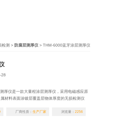
损检测
>
防腐层测厚仪
> THM-6000蓝牙涂层测厚仪
仪
-28
牙涂层测厚仪是一款大量程涂层测厚仪，采用电磁感应原
金属材料表面涂镀层覆盖层物体厚度的无损检测仪
磁性金属基体（如：钢、铁）上非磁性覆层的厚度
粉未、喷塑，沥青，聚乙烯,镀锌、铬、铜、锢、珐
0
厂商性质：
生产厂家
浏览量：
2256
防腐层，涂料等），使用简单，携带便捷，液晶显示
，可以蓝牙输入手机，读取数据。