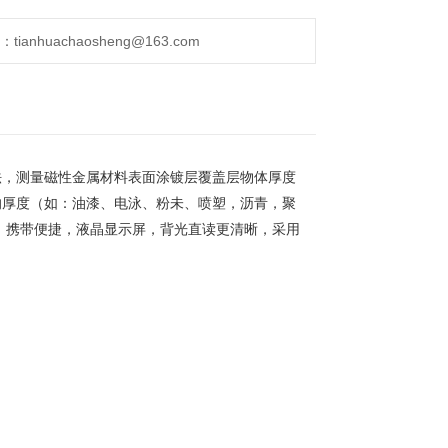
anhuachaosheng@163.com
法，
测量磁性金属材料表面涂镀层覆盖层物体厚度
的厚度（如：油漆、电泳、粉未、
喷塑，沥青，聚
，携带便捷，液晶显示屏，背光直读更清晰，采用