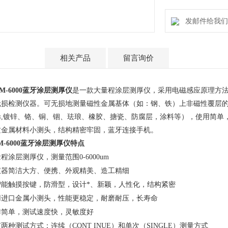
发邮件给我们：ti
产品介绍
相关产品
留言询价
M-6000
蓝牙涂层测厚仪
是一款大量程涂层测厚仪，采用电磁感应原理方
无损检测仪器。可无损地测量磁性金属基体（如：钢、铁）上非磁性覆层
烯
,
镀锌、铬、铜、锢、珐琅、橡胶、搪瓷、防腐层，涂料等），使用简单
质金属材料小测头，结构精密牢固，蓝牙连接手机。
-6000
蓝牙涂层测厚仪
特点
程涂层测厚仪，测量范围0-6000um
仪器简洁大方、便携、外观精美、造工精细
智能触摸按键，防滑型，设计*、新颖，人性化，结构紧密
用进口金属小测头，性能更稳定，耐磨耐压，长寿命
作简单，测试速度快，灵敏度好
两种测试方式：连续（CONT INUE）和单次（SINGLE）测量方式