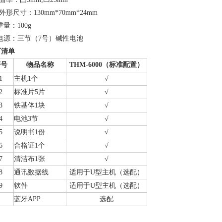
外形尺寸：130mm*70mm*24mm
量：100g
电源：三节（7号）碱性电池
厂清单
序号
物品名称
THM-6000
（标准配置）
1
主机1个
√
2
标准片5片
√
3
铁基体1块
√
4
电池3节
√
5
说明书1份
√
6
合格证1个
√
7
清洁布1张
√
8
通讯数据线
适用于U型主机（选配）
9
软件
适用于U型主机（选配）
蓝牙APP
选配