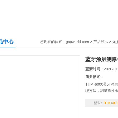
品中心
您现在的位置：
gspworld.com
>
产品展示
>
无
蓝牙涂层测厚
更新时间：
2026-01
简要描述：
THM-6000蓝
理方法，测量磁性
器。可无损地测量
（如：油漆、电泳、
型号：
THM-600
琅、橡胶、搪瓷、
屏，背光直读清晰