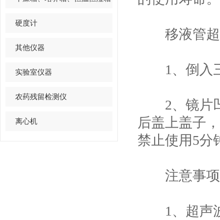
硬度计
移液管超声
其他仪器
1、倒入三
实验室仪器
农药残留检测仪
2、镜片凹
后盖上盖子，
离心机
禁止使用5分
注意事项
1、超声波