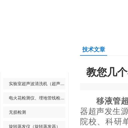
技术文章
产品中心
PRODUCTS CENTER
教您几个
实验室超声波清洗机（超声波清洗器）
电火花检测仪、埋地管线检测仪
移液管
器超声发生
无损检测
院校、科研
旋转蒸发仪（旋转蒸发器）