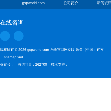
gspworld.com
公司简介
新闻资
gspwor
在线咨询
版权所有 © 2026 gspworld.com-乐鱼官网网页版-乐鱼（中国）官方
sitemap.xml
备案号： 总访问量：262709 技术支持：