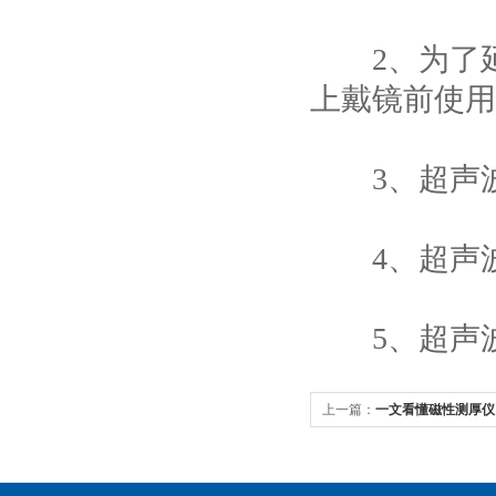
2、为了延
上戴镜前使用
3、超声波
4、超声波
5、超声波
上一篇：
一文看懂磁性测厚仪