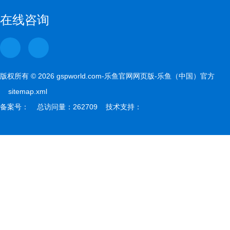
gspwor
在线咨询
版权所有 © 2026 gspworld.com-乐鱼官网网页版-乐鱼（中国）官方
sitemap.xml
备案号： 总访问量：262709 技术支持：