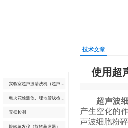
技术文章
产品中心
PRODUCTS CENTER
使用超
实验室超声波清洗机（超声波清洗器）
电火花检测仪、埋地管线检测仪
超声波
产生空化的
无损检测
声波细胞粉碎
旋转蒸发仪（旋转蒸发器）