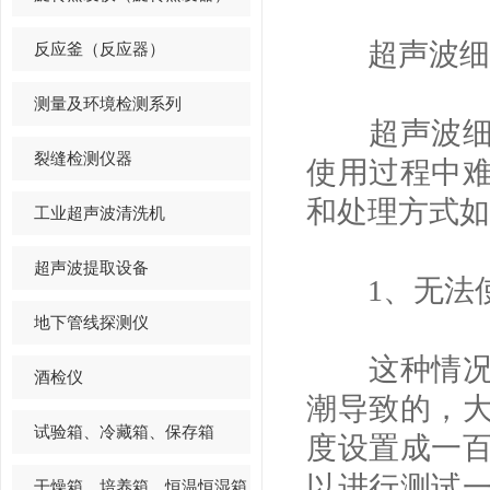
超声波细胞
反应釜（反应器）
测量及环境检测系列
超声波细胞
裂缝检测仪器
使用过程中
和处理方式如
工业超声波清洗机
超声波提取设备
1、无法
地下管线探测仪
这种情况产
酒检仪
潮导致的，
试验箱、冷藏箱、保存箱
度设置成一
以进行测试
干燥箱、培养箱、恒温恒湿箱