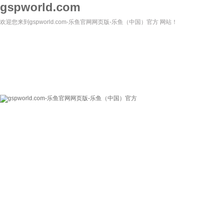
gspworld.com
欢迎您来到gspworld.com-乐鱼官网网页版-乐鱼（中国）官方 网站！
gspworld.com-乐
关于我们
新闻资讯
鱼官网网页版-乐鱼
（中国）官方