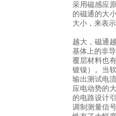
采用磁感应
的磁通的大
大小，来表示
越大，磁通
基体上的非导
覆层材料也
镀镍）。当
输出测试电
应电动势的
的电路设计
调制测量信