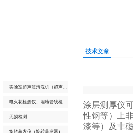
技术文章
产品中心
PRODUCTS CENTER
实验室超声波清洗机（超声波清洗器）
电火花检测仪、埋地管线检测仪
涂层测厚仪
性钢等）上
无损检测
漆等）及非
旋转蒸发仪（旋转蒸发器）