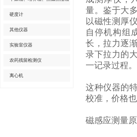
量。鉴于大
硬度计
以磁性测厚
其他仪器
自停机构组
长，拉力逐
实验室仪器
录下拉力的
农药残留检测仪
一记录过程。
离心机
这种仪器的
校准，价格也
磁感应测量原