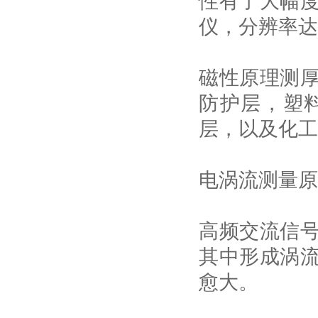
性有了大幅
仪，分辨率达到
磁性原理测
防护层，塑
层，以及化工
电涡流测量原
高频交流信
其中形成涡
愈大。