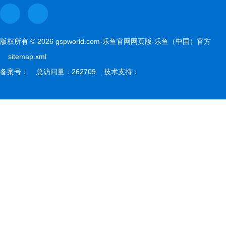
版权所有 © 2026 gspworld.com-乐鱼官网网页版-乐鱼（中国）官方
sitemap.xml
备案号： 总访问量：262709 技术支持：