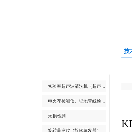
技
产品中心
PRODUCTS CENTER
实验室超声波清洗机（超声波清洗器）
电火花检测仪、埋地管线检测仪
无损检测
K
旋转蒸发仪（旋转蒸发器）