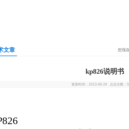
术文章
您现
kp826说明书
更新时间：2013-06-29 点击次数：5
P826