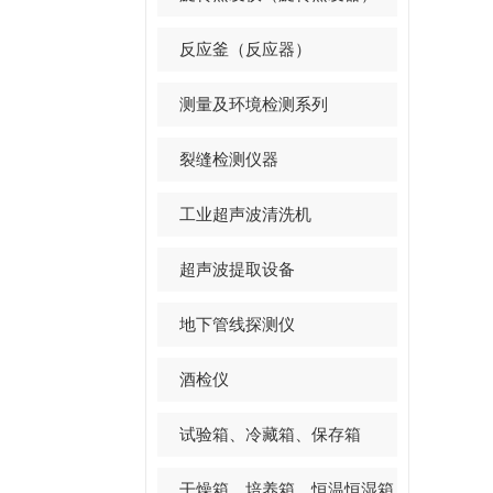
反应釜（反应器）
测量及环境检测系列
裂缝检测仪器
工业超声波清洗机
超声波提取设备
地下管线探测仪
酒检仪
试验箱、冷藏箱、保存箱
干燥箱、培养箱、恒温恒湿箱