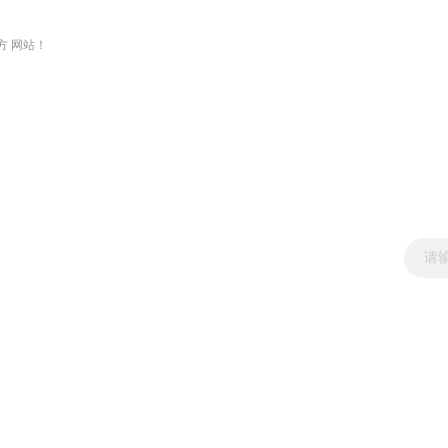
方 网站！
新闻资讯
产品展示
技术文章
资料下