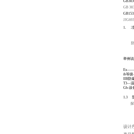
GB383
GB 383
GB153
JJG69
1.
2
举例说明
Ex
—
ib
等级
IIB
防
T3
—温
Gb-
设
1.3
探
设计