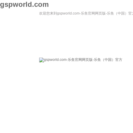
gspworld.com
欢迎您来到gspworld.com-乐鱼官网网页版-乐鱼（中国）官
gspworld.com-乐
关于我们
鱼官网网页版-乐鱼
（中国）官方