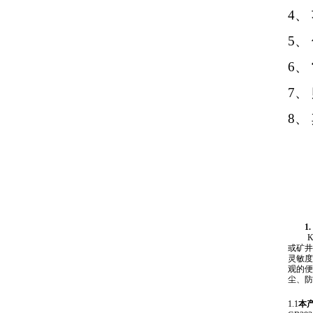
4、
5、
6、
7、
8、
1.
K
或矿
灵敏
观的
尘、防
1.1
本