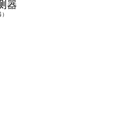
测器
器）