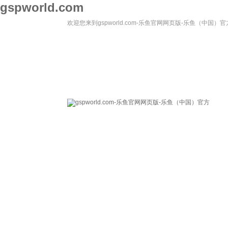
gspworld.com
欢迎您来到gspworld.com-乐鱼官网网页版-乐鱼（中国）官
gspworld.com-乐
关于我们
鱼官网网页版-乐鱼
（中国）官方