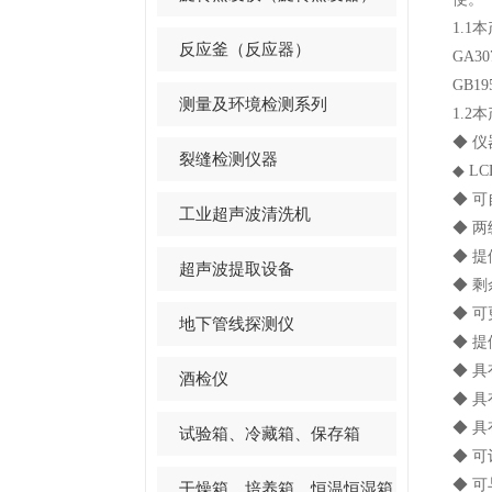
1.
反应釜（反应器）
GA3
GB1
测量及环境检测系列
1.
◆ 
裂缝检测仪器
◆ L
◆ 
工业超声波清洗机
◆ 
◆ 
超声波提取设备
◆ 
◆ 
地下管线探测仪
◆ 
◆ 
酒检仪
◆ 
◆ 
试验箱、冷藏箱、保存箱
◆ 
◆ 
干燥箱、培养箱、恒温恒湿箱