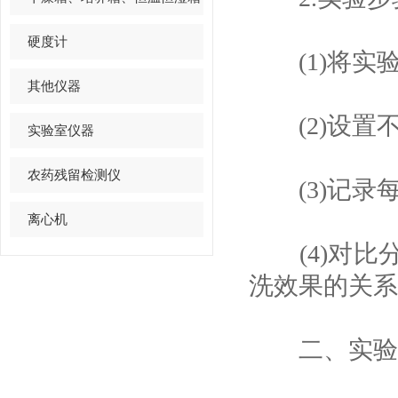
硬度计
(1)将实
其他仪器
(2)设置
实验室仪器
农药残留检测仪
(3)记录
离心机
(4)对比
洗效果的关系
二、实验