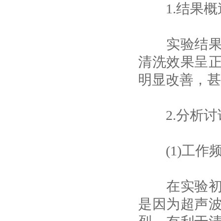
1.结果概
实验结果显
清洗效果呈
明显改善，甚
2.分析讨
(1)工作
在实验初期
是因为超声