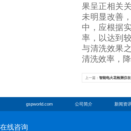
果呈正相关
未明显改善
中，应根据
率，以达到
与清洗效果
清洗效率，降
上一篇：
智能电火花检测仪在
gspworld.com
公司简介
新闻资
gspwor
在线咨询